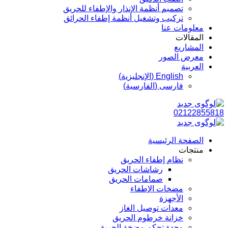
تصميم أنظمة الإنذار والإطفاء للحريق
تركيب وتشغيل أنظمة إطفاء الحرائق
معلومات عنا
المقالات
المشاريع
معرض الصور
العربية
English
(
الإنجليزية
)
فارسی
(
الفارسية
)
02122855818
الصفحة الرئيسية
منتجات
نظام إطفاء الحريق
رشاشات الحريق
صمامات الحريق
مضخات الإطفاء
الأجهزة
معدات توصيل الغاز
خزانة خرطوم الحريق
وحدة تحكم مضخة الحريق