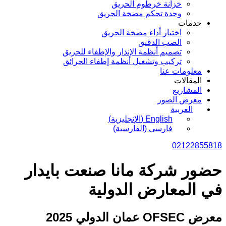
خزانة خرطوم الحريق
وحدة تحكم مضخة الحريق
خدمات
اختبار أداء مضخة الحريق
الصب الدقيق
تصميم أنظمة الإنذار والإطفاء للحريق
تركيب وتشغيل أنظمة إطفاء الحرائق
معلومات عنا
المقالات
المشاريع
معرض الصور
العربية
English
(
الإنجليزية
)
فارسی
(
الفارسية
)
02122855818
حضور شركة مانا صنعت بايدار
في المعارض الدولية
معرض OFSEC عمان الدولي 2025