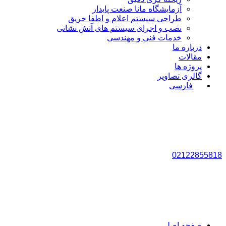
آزمایشگاه مانا صنعت پایدار
طراحی سیستم اعلام و اطفا حریق
نصب و اجرای سیستم های آتش نشانی
خدمات فنی و مهندسی
درباره ما
مقالات
پروژه ها
گالری تصاویر
فارسی
02122855818
صفحه اصلی