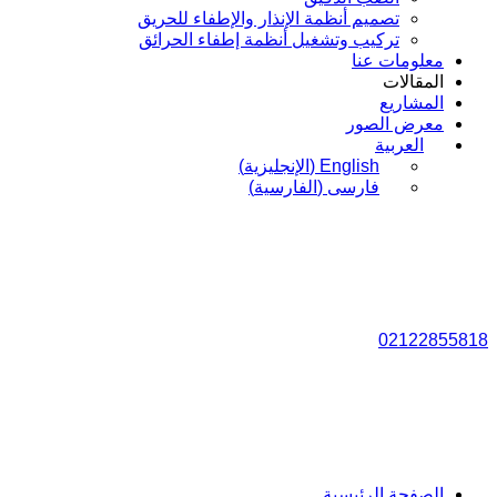
تصميم أنظمة الإنذار والإطفاء للحريق
تركيب وتشغيل أنظمة إطفاء الحرائق
معلومات عنا
المقالات
المشاريع
معرض الصور
العربية
English
(
الإنجليزية
)
فارسی
(
الفارسية
)
02122855818
الصفحة الرئيسية