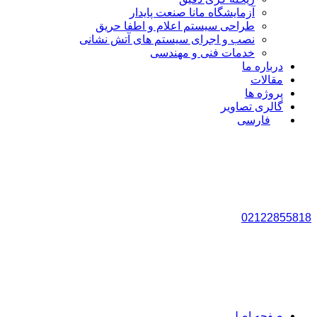
آزمایشگاه مانا صنعت پایدار
طراحی سیستم اعلام و اطفا حریق
نصب و اجرای سیستم های آتش نشانی
خدمات فنی و مهندسی
درباره ما
مقالات
پروژه ها
گالری تصاویر
فارسی
02122855818
صفحه اصلی